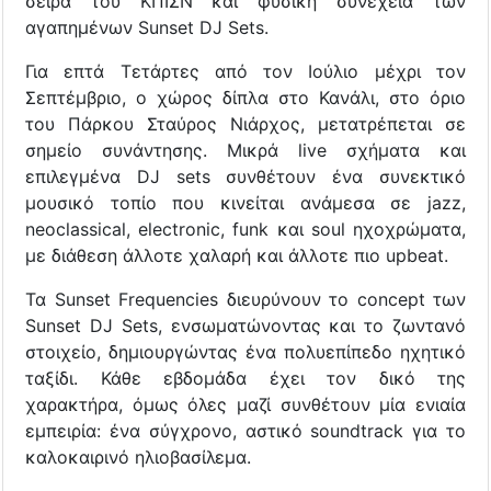
σειρά του ΚΠΙΣΝ και φυσική συνέχεια των
αγαπημένων Sunset DJ Sets.
Για επτά Τετάρτες από τον Ιούλιο μέχρι τον
Σεπτέμβριο, ο χώρος δίπλα στο Κανάλι, στο όριο
του Πάρκου Σταύρος Νιάρχος, μετατρέπεται σε
σημείο συνάντησης. Μικρά live σχήματα και
επιλεγμένα DJ sets συνθέτουν ένα συνεκτικό
μουσικό τοπίο που κινείται ανάμεσα σε jazz,
neoclassical, electronic, funk και soul ηχοχρώματα,
με διάθεση άλλοτε χαλαρή και άλλοτε πιο upbeat.
Τα Sunset Frequencies διευρύνουν το concept των
Sunset DJ Sets, ενσωματώνοντας και το ζωντανό
στοιχείο, δημιουργώντας ένα πολυεπίπεδο ηχητικό
ταξίδι. Κάθε εβδομάδα έχει τον δικό της
χαρακτήρα, όμως όλες μαζί συνθέτουν μία ενιαία
εμπειρία: ένα σύγχρονο, αστικό soundtrack για το
καλοκαιρινό ηλιοβασίλεμα.