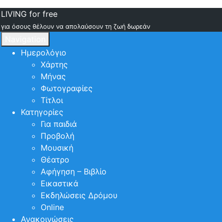
LIVING for free
για όσους θέλουν να απολαύσουν τη ζωή δωρεάν
Navigation
Ημερολόγιο
Χάρτης
Μήνας
Φωτογραφίες
Τίτλοι
Κατηγορίες
Για παιδιά
Προβολή
Μουσική
Θέατρο
Αφήγηση – Βιβλίο
Εικαστικά
Εκδηλώσεις Δρόμου
Online
Ανακοινώσεις