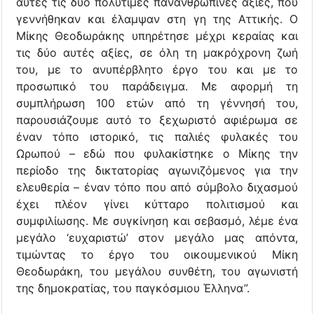
αυτές τις δύο πολύτιμες πανανθρώπινες αξίες, που
γεννήθηκαν και έλαμψαν στη γη της Αττικής. Ο
Μίκης Θεοδωράκης υπηρέτησε μέχρι κεραίας και
τις δύο αυτές αξίες, σε όλη τη μακρόχρονη ζωή
του, με το ανυπέρβλητο έργο του και με το
προσωπικό του παράδειγμα. Με αφορμή τη
συμπλήρωση 100 ετών από τη γέννησή του,
παρουσιάζουμε αυτό το ξεχωριστό αφιέρωμα σε
έναν τόπο ιστορικό, τις παλιές φυλακές του
Ωρωπού – εδώ που φυλακίστηκε ο Μίκης την
περίοδο της δικτατορίας αγωνιζόμενος για την
ελευθερία – έναν τόπο που από σύμβολο διχασμού
έχει πλέον γίνει κύτταρο πολιτισμού και
συμφιλίωσης. Με συγκίνηση και σεβασμό, λέμε ένα
μεγάλο ‘ευχαριστώ’ στον μεγάλο μας απόντα,
τιμώντας το έργο του οικουμενικού Μίκη
Θεοδωράκη, του μεγάλου συνθέτη, του αγωνιστή
της δημοκρατίας, του παγκόσμιου Έλληνα”.