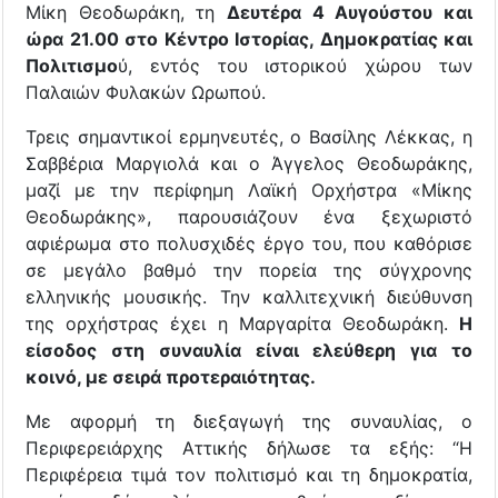
Μίκη Θεοδωράκη, τη
Δευτέρα 4 Αυγούστου και
ώρα 21.00 στο Κέντρο Ιστορίας, Δημοκρατίας και
Πολιτισμο
ύ, εντός του ιστορικού χώρου των
Παλαιών Φυλακών Ωρωπού.
Τρεις σημαντικοί ερμηνευτές, ο Βασίλης Λέκκας, η
Σαββέρια Μαργιολά και ο Άγγελος Θεοδωράκης,
μαζί με την περίφημη Λαϊκή Ορχήστρα «Μίκης
Θεοδωράκης», παρουσιάζουν ένα ξεχωριστό
αφιέρωμα στο πολυσχιδές έργο του, που καθόρισε
σε μεγάλο βαθμό την πορεία της σύγχρονης
ελληνικής μουσικής. Την καλλιτεχνική διεύθυνση
της ορχήστρας έχει η Μαργαρίτα Θεοδωράκη.
Η
είσοδος στη συναυλία είναι ελεύθερη για το
κοινό, με σειρά προτεραιότητας.
Με αφορμή τη διεξαγωγή της συναυλίας, ο
Περιφερειάρχης Αττικής δήλωσε τα εξής: “Η
Περιφέρεια τιμά τον πολιτισμό και τη δημοκρατία,