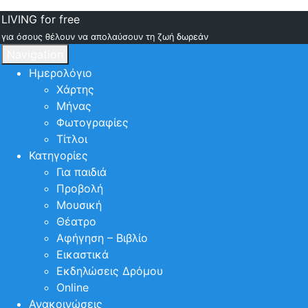
LIVING for free
για όσους θέλουν να απολαύσουν τη ζωή δωρεάν
Navigation
Ημερολόγιο
Χάρτης
Μήνας
Φωτογραφίες
Τίτλοι
Κατηγορίες
Για παιδιά
Προβολή
Μουσική
Θέατρο
Αφήγηση – Βιβλίο
Εικαστικά
Εκδηλώσεις Δρόμου
Online
Ανακοινώσεις