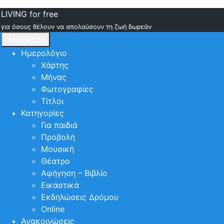
LIVING for free
για όσους θέλουν να απολαύσουν τη ζωή δωρεάν
Navigation
Ημερολόγιο
Χάρτης
Μήνας
Φωτογραφίες
Τίτλοι
Κατηγορίες
Για παιδιά
Προβολή
Μουσική
Θέατρο
Αφήγηση – Βιβλίο
Εικαστικά
Εκδηλώσεις Δρόμου
Online
Ανακοινώσεις