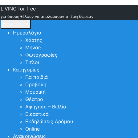
LIVING for free
για όσους θέλουν να απολαύσουν τη ζωή δωρεάν
Navigation
Ημερολόγιο
Χάρτης
Μήνας
Φωτογραφίες
Τίτλοι
Κατηγορίες
Για παιδιά
Προβολή
Μουσική
Θέατρο
Αφήγηση – Βιβλίο
Εικαστικά
Εκδηλώσεις Δρόμου
Online
Ανακοινώσεις