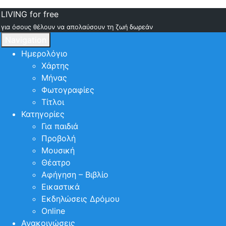
LIVING for free
για όσους θέλουν να απολαύσουν τη ζωή δωρεάν
Navigation
Ημερολόγιο
Χάρτης
Μήνας
Φωτογραφίες
Τίτλοι
Κατηγορίες
Για παιδιά
Προβολή
Μουσική
Θέατρο
Αφήγηση – Βιβλίο
Εικαστικά
Εκδηλώσεις Δρόμου
Online
Ανακοινώσεις