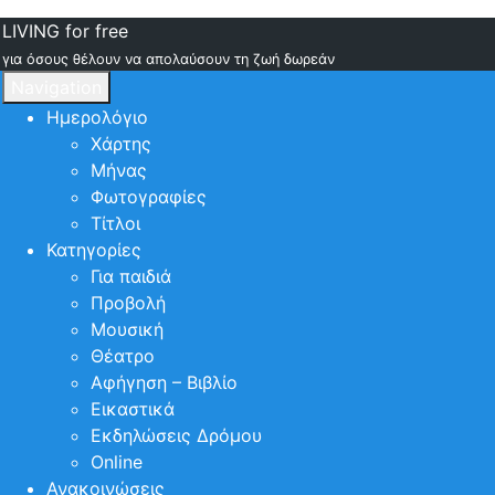
LIVING for free
για όσους θέλουν να απολαύσουν τη ζωή δωρεάν
Navigation
Ημερολόγιο
Χάρτης
Μήνας
Φωτογραφίες
Τίτλοι
Κατηγορίες
Για παιδιά
Προβολή
Μουσική
Θέατρο
Αφήγηση – Βιβλίο
Εικαστικά
Εκδηλώσεις Δρόμου
Online
Ανακοινώσεις