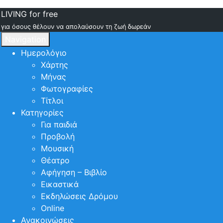
LIVING for free
για όσους θέλουν να απολαύσουν τη ζωή δωρεάν
Navigation
Ημερολόγιο
Χάρτης
Μήνας
Φωτογραφίες
Τίτλοι
Κατηγορίες
Για παιδιά
Προβολή
Μουσική
Θέατρο
Αφήγηση – Βιβλίο
Εικαστικά
Εκδηλώσεις Δρόμου
Online
Ανακοινώσεις