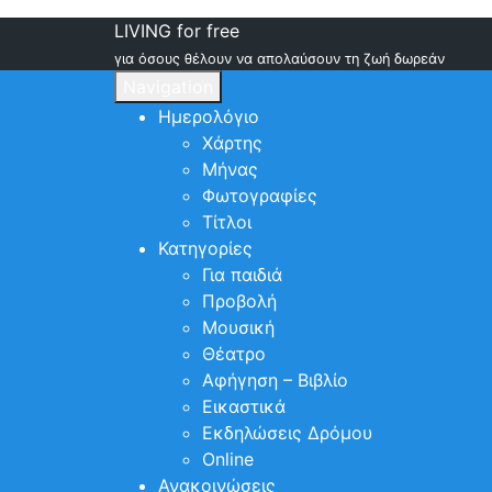
LIVING for free
για όσους θέλουν να απολαύσουν τη ζωή δωρεάν
Navigation
Ημερολόγιο
Χάρτης
Μήνας
Φωτογραφίες
Τίτλοι
Κατηγορίες
Για παιδιά
Προβολή
Μουσική
Θέατρο
Αφήγηση – Βιβλίο
Εικαστικά
Εκδηλώσεις Δρόμου
Online
Ανακοινώσεις