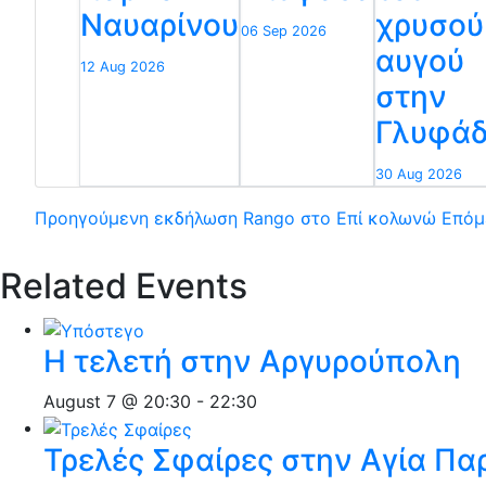
Ναυαρίνου
χρυσού
06 Sep 2026
αυγού
12 Aug 2026
στην
Γλυφά
30 Aug 2026
Προηγούμενη εκδήλωση
Rango στο Επί κολωνώ
Επόμ
Related Events
Η τελετή στην Αργυρούπολη
August 7 @ 20:30
-
22:30
Τρελές Σφαίρες στην Αγία Π