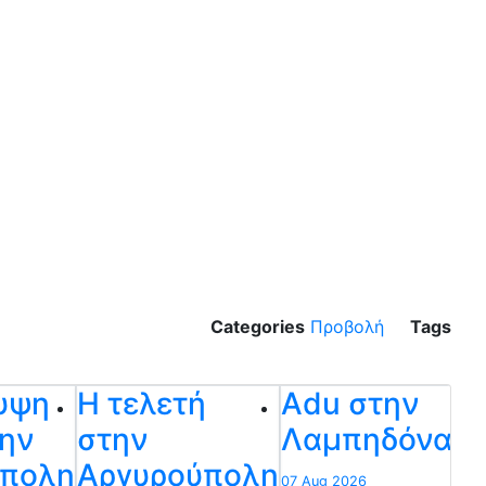
Categories
Προβολή
Tags
υψη
Η τελετή
Adu στην
ην
στην
Λαμπηδόνα
ύπολη
Αργυρούπολη
07 Aug 2026