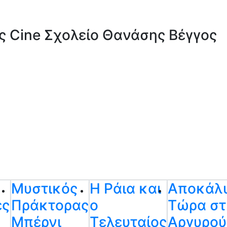
ς Cine Σχολείο Θανάσης Βέγγος
Μυστικός
Η Ράια και
Αποκάλ
ες
Πράκτορας
ο
Τώρα στ
Μπέρνι
Τελευταίος
Αργυρο