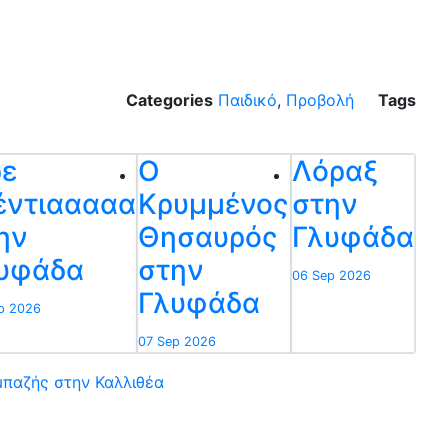
Categories
Παιδικό
,
Προβολή
Tags
ρε
Ο
Λόραξ
έντιααααα
Κρυμμένος
στην
ην
Θησαυρός
Γλυφάδα
υφάδα
στην
06 Sep 2026
Γλυφάδα
p 2026
07 Sep 2026
παζής στην Καλλιθέα