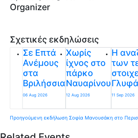
Organizer
Σχετικές εκδηλώσεις
Σε Επτά
Χωρίς
Η ανα
Ανέμους
ίχνος στο
των τ
στα
πάρκο
στοιχ
Βριλήσσια
Ναυαρίνου
Γλυφ
06 Aug 2026
12 Aug 2026
11 Sep 2026
Προηγούμενη εκδήλωση
Σοφία Μανουσάκη στο Περισ
Related Events