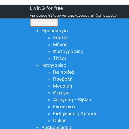
LIVING for free
για όσους θέλουν να απολαύσουν τη ζωή δωρεάν
Navigation
Ημερολόγιο
Χάρτης
Μήνας
Φωτογραφίες
Τίτλοι
Κατηγορίες
Για παιδιά
Προβολή
Μουσική
Θέατρο
Αφήγηση – Βιβλίο
Εικαστικά
Εκδηλώσεις Δρόμου
Online
Ανακοινώσεις