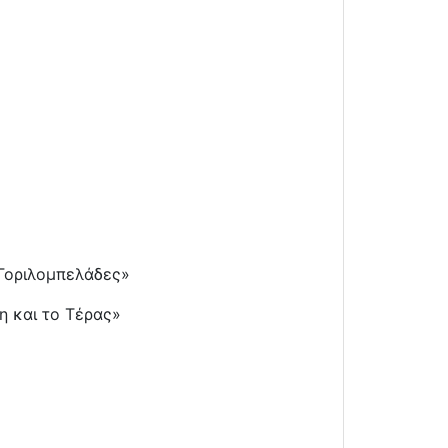
«Γοριλομπελάδες»
η και το Τέρας»