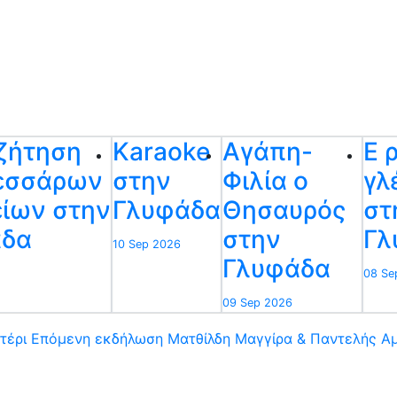
ζήτηση
Karaoke
Αγάπη-
Ε 
εσσάρων
στην
Φιλία ο
γλ
είων στην
Γλυφάδα
Θησαυρός
στ
άδα
στην
Γλ
10 Sep 2026
Γλυφάδα
08 Se
09 Sep 2026
τέρι
Επόμενη εκδήλωση
Ματθίλδη Μαγγίρα & Παντελής Αμ