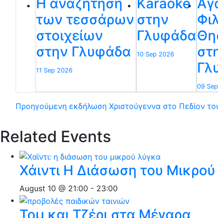
Η αναζήτηση
Karaoke
Αγ
των τεσσάρων
στην
Φιλ
στοιχείων
Γλυφάδα
Θη
στην Γλυφάδα
στ
10 Sep 2026
Γλ
11 Sep 2026
09 Sep
Προηγούμενη εκδήλωση
Χριστούγεννα στο Πεδίον το
Related Events
Χάιντι Η Διάσωση του Μικρο
August 10 @ 21:00
-
23:00
Τομ και Τζέρι στα Μέγαρα