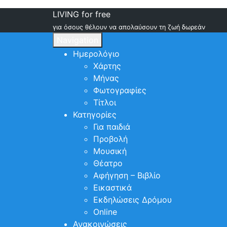
LIVING for free
για όσους θέλουν να απολαύσουν τη ζωή δωρεάν
Navigation
Ημερολόγιο
Χάρτης
Μήνας
Φωτογραφίες
Τίτλοι
Κατηγορίες
Για παιδιά
Προβολή
Μουσική
Θέατρο
Αφήγηση – Βιβλίο
Εικαστικά
Εκδηλώσεις Δρόμου
Online
Ανακοινώσεις