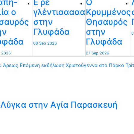
άπη-
Ε ρε
Ο
ία ο
γλέντιααααα
Κρυμμένος
σαυρός
στην
Θησαυρός
ην
Γλυφάδα
στην
0
υφάδα
Γλυφάδα
08 Sep 2026
 2026
07 Sep 2026
υ Άρεως
Επόμενη εκδήλωση
Χριστούγεννα στο Πάρκο Τρί
ύ Λύγκα στην Αγία Παρασκευή