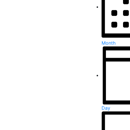
Month
Day