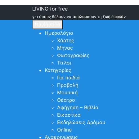
LIVING for free
για όσους θέλουν να απολαύσουν τη ζωή δωρεάν
Navigation
Ημερολόγιο
Χάρτης
Μήνας
Φωτογραφίες
Τίτλοι
Κατηγορίες
Για παιδιά
Προβολή
Μουσική
Θέατρο
Αφήγηση – Βιβλίο
Εικαστικά
Εκδηλώσεις Δρόμου
Online
Ανακοινώσεις