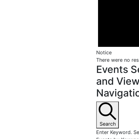
Notice
There were no res
Events S
and Vie
Navigati
Search
Enter Keyword. Se