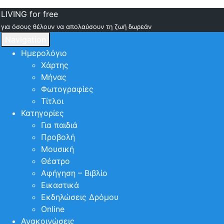
LIVING for free
για όσους θέλουν να απολαύσουν τη ζωή δωρεάν
Navigation
Ημερολόγιο
Χάρτης
Μήνας
Φωτογραφίες
Τίτλοι
Κατηγορίες
Για παιδιά
Προβολή
Μουσική
Θέατρο
Αφήγηση – Βιβλίο
Εικαστικά
Εκδηλώσεις Δρόμου
Online
Ανακοινώσεις