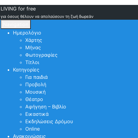
LIVING for free
για όσους θέλουν να απολαύσουν τη ζωή δωρεάν
Navigation
Ημερολόγιο
Χάρτης
Μήνας
Φωτογραφίες
Τίτλοι
Κατηγορίες
Για παιδιά
Προβολή
Μουσική
Θέατρο
Αφήγηση – Βιβλίο
Εικαστικά
Εκδηλώσεις Δρόμου
Online
Ανακοινώσεις