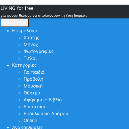
LIVING for free
για όσους θέλουν να απολαύσουν τη ζωή δωρεάν
Navigation
Ημερολόγιο
Χάρτης
Μήνας
Φωτογραφίες
Τίτλοι
Κατηγορίες
Για παιδιά
Προβολή
Μουσική
Θέατρο
Αφήγηση – Βιβλίο
Εικαστικά
Εκδηλώσεις Δρόμου
Online
Ανακοινώσεις