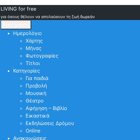
LIVING for free
για όσους θέλουν να απολαύσουν τη ζωή δωρεάν
Navigation
Ημερολόγιο
Χάρτης
Μήνας
Φωτογραφίες
Τίτλοι
Κατηγορίες
Για παιδιά
Προβολή
Μουσική
Θέατρο
Αφήγηση – Βιβλίο
Εικαστικά
Εκδηλώσεις Δρόμου
Online
Ανακοινώσεις