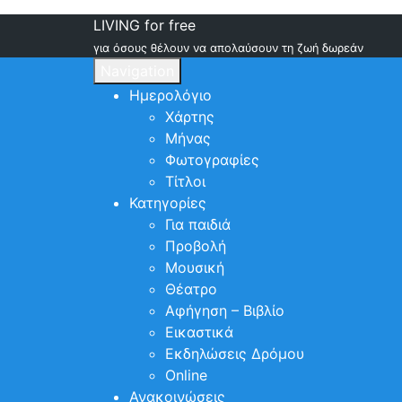
LIVING for free
για όσους θέλουν να απολαύσουν τη ζωή δωρεάν
Navigation
Ημερολόγιο
Χάρτης
Μήνας
Φωτογραφίες
Τίτλοι
Κατηγορίες
Για παιδιά
Προβολή
Μουσική
Θέατρο
Αφήγηση – Βιβλίο
Εικαστικά
Εκδηλώσεις Δρόμου
Online
Ανακοινώσεις