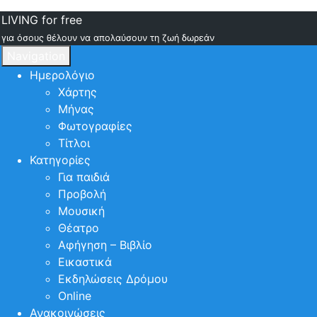
LIVING for free
για όσους θέλουν να απολαύσουν τη ζωή δωρεάν
Navigation
Ημερολόγιο
Χάρτης
Μήνας
Φωτογραφίες
Τίτλοι
Κατηγορίες
Για παιδιά
Προβολή
Μουσική
Θέατρο
Αφήγηση – Βιβλίο
Εικαστικά
Εκδηλώσεις Δρόμου
Online
Ανακοινώσεις