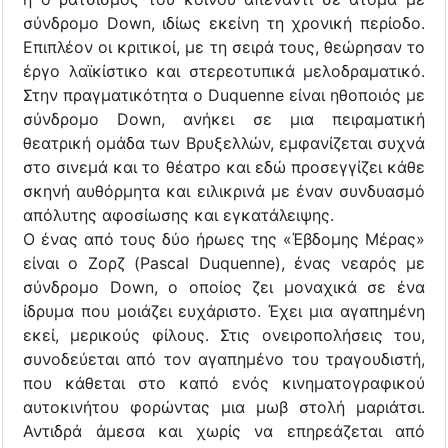
σύνδρομο Down, ιδίως εκείνη τη χρονική περίοδο.
Επιπλέον οι κριτικοί, με τη σειρά τους, θεώρησαν το
έργο λαϊκίστικο και στερεοτυπικά μελοδραματικό.
Στην πραγματικότητα ο Duquenne είναι ηθοποιός με
σύνδρομο Down, ανήκει σε μια πειραματική
θεατρική ομάδα των Βρυξελλών, εμφανίζεται συχνά
στο σινεμά και το θέατρο και εδώ προσεγγίζει κάθε
σκηνή αυθόρμητα και ειλικρινά με έναν συνδυασμό
απόλυτης αφοσίωσης και εγκατάλειψης.
Ο ένας από τους δύο ήρωες της «Έβδομης Μέρας»
είναι ο Ζορζ (Pascal Duquenne), ένας νεαρός με
σύνδρομο Down, ο οποίος ζει μοναχικά σε ένα
ίδρυμα που μοιάζει ευχάριστο. Έχει μια αγαπημένη
εκεί, μερικούς φίλους. Στις ονειροπολήσεις του,
συνοδεύεται από τον αγαπημένο του τραγουδιστή,
που κάθεται στο καπό ενός κινηματογραφικού
αυτοκινήτου φορώντας μια μωβ στολή μαριάτσι.
Αντιδρά άμεσα και χωρίς να επηρεάζεται από