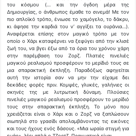
του κόσμου (… και την όγδοη μέρα της
Δημιουργίας, ο άνθρωπος έμαθε το σινεμά! Με τον
πιο απλοϊκό τρόπο, ένιωσε το χαμόγελο, το δάκρυ,
κι άφησε την καρδιά του ν’ αγγίξει τα ουράνια…).
Αναφέρεται επίσης στον μαγικό τρόπο με τον
οποίο ο Χάρι καταφέρνει να ξεφύγει από την κλισέ
ζωή του, να βγει έξω από τα όρια του χρόνου χάρη
στην παρέμβαση του Ζορζ. Πλατιές πινελιές
μαγικού ρεαλισμού προσφέρουν το μερίδιό τους σε
μια σπαρακτική έκπληξη. Παραδόξως αφηγείται
αυτή την ιστορία σαν να μην την είχαμε δει
δεκάδες φορές πριν. Κομψές, γλυκές, γαλήνιες οι
σκηνές της με λυτρωτική δύναμη. Πλούσιες
πινελιές μαγικού ρεαλισμού προσφέρουν το μερίδιό
τους στην σπαρακτική έκπληξη. Το μόνο που
χρειάζεται είναι ο Χάρι και ο Ζορζ να ξαπλώσουν
σιωπηλά στο γρασίδι απολαμβάνοντας τις εικόνες
και τους ήχους ενός δάσους. «Μια ωραία στιγμή για
εμάς», λέει απλά ο Τζορτζ. Πραγματικά είναι.