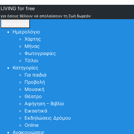
LIVING for free
για όσους θέλουν να απολαύσουν τη ζωή δωρεάν
Navigation
Ημερολόγιο
Χάρτης
Μήνας
Φωτογραφίες
Τίτλοι
Κατηγορίες
Για παιδιά
Προβολή
Μουσική
Θέατρο
Αφήγηση – Βιβλίο
Εικαστικά
Εκδηλώσεις Δρόμου
Online
Ανακοινώσεις