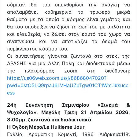
σύμπαν, θα του υπενθυμίσει την ανάγκη να
απολαμβάνει καθημερινά τα τρυφερά μικρά
θαύματα με τα οποία ο κόσμος είναι γεμάτος και
θα του υποδείξει να ζήσει τη ζωή του με απλότητα
και ελευθερία, να δώσει στον εαυτό του χώρο να
αναπνεύσει και να αποτινάξει τα δεσμά του
περίκλειστου κόσμου του.
Οι συναντήσεις γίνονται ζωντανά στο στέκι της
ΔΡΑΣΗΣ για μια Άλλη Πόλη και διαδικτυακά μέσω
της πλατφόρμας zoom στη διεύθυνση:
https://us06web.zoom.us/j/86868047020?
pwd=0stO5LQ9rpaJ6LVHaUZpTgw01CT1Wm.1#succ
ess
24η Συνάντηση Σεμιναρίου «Σινεμά &
Ψυχολογία», Μεγάλη Τρίτη 21 Απριλίου 2026,
8:00μμ, ζωντανά και διαδικτυακά
Η Όγδοη Μέρα/Le Huitieme Jour
Γαλλία, Δραματική Κομεντί, 1996. Διάρκεια:118’.