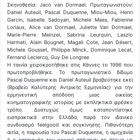
Σκηνοθεσία: Jaco van Dormael. Πρωταγωνιστούν:
Daniel Auteuil, Pascal Duquenne, Miou-Miou, Henri
Garcin, Isabelle Sadoyan, Michele Maes, Fabienne
Loriaux, Alice van Dormael, Juliette Van Dormael,
Marie-Pierre Meinzel, Sabrina Leurquin, Laszlo
Harmati, Alain Bougnet, Magali Cote, Jean Désert,
Michele Gousset, Philippe Minck, Dominique Lecat,
Fernand Leclercq, Guy De Longree
Η ταινία χειροκροτήθηκε στις Κάννες το 1996 που
πρωτοπροβλήθηκε. Το πρωταγωνιστικό δίδυμο
Pascal Duquenne και Daniel Auteuil βραβεύτηκε εκεί
(Βραβείο Καλύτερης Αντρικής Ερμηνείας) για την
ερμηνευτική απόδοση μιας οικείας
κινηματογραφικής ιστορίας με εκπληκτικά φρέσκο
τρόπο. Δυστυχώς όμως καταποντίστηκε
εισπρακτικά στην Ελλάδα, παρά τον ιδανικό
συνδυασμό feelgood και συγκίνησης. Πιθανότερη
αιτία, η παρουσία του Pascal Duquenne, η αμηχανία
ή ο ρατσισμός του κοινού απέναντι σε άτομα με