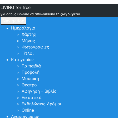
LIVING for free
για όσους θέλουν να απολαύσουν τη ζωή δωρεάν
Navigation
Ημερολόγιο
Χάρτης
Μήνας
Φωτογραφίες
Τίτλοι
Κατηγορίες
Για παιδιά
Προβολή
Μουσική
Θέατρο
Αφήγηση – Βιβλίο
Εικαστικά
Εκδηλώσεις Δρόμου
Online
Ανακοινώσεις