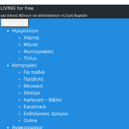
LIVING for free
για όσους θέλουν να απολαύσουν τη ζωή δωρεάν
Navigation
Ημερολόγιο
Χάρτης
Μήνας
Φωτογραφίες
Τίτλοι
Κατηγορίες
Για παιδιά
Προβολή
Μουσική
Θέατρο
Αφήγηση – Βιβλίο
Εικαστικά
Εκδηλώσεις Δρόμου
Online
Ανακοινώσεις