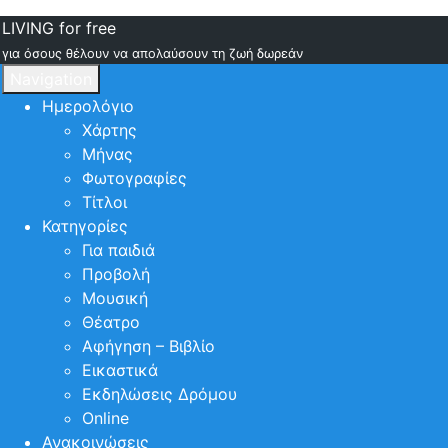
LIVING for free
για όσους θέλουν να απολαύσουν τη ζωή δωρεάν
Navigation
Ημερολόγιο
Χάρτης
Μήνας
Φωτογραφίες
Τίτλοι
Κατηγορίες
Για παιδιά
Προβολή
Μουσική
Θέατρο
Αφήγηση – Βιβλίο
Εικαστικά
Εκδηλώσεις Δρόμου
Online
Ανακοινώσεις