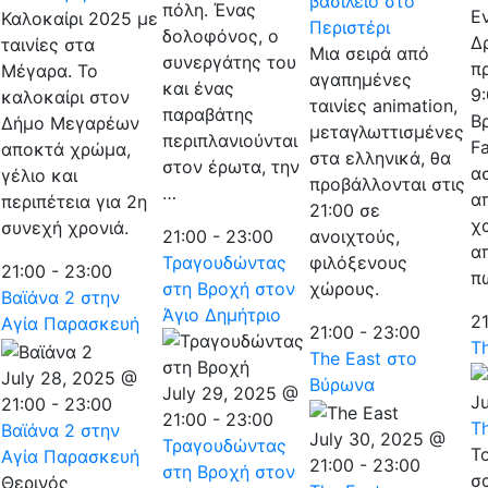
βασίλειο στο
πόλη. Ένας
Ε
Καλοκαίρι 2025 με
Περιστέρι
δολοφόνος, ο
Δ
ταινίες στα
Μια σειρά από
συνεργάτης του
π
Μέγαρα. Το
αγαπημένες
και ένας
9
καλοκαίρι στον
ταινίες animation,
παραβάτης
Β
Δήμο Μεγαρέων
μεταγλωττισμένες
περιπλανιούνται
Fa
αποκτά χρώμα,
στα ελληνικά, θα
στον έρωτα, την
α
γέλιο και
προβάλλονται στις
…
α
περιπέτεια για 2η
21:00 σε
χ
συνεχή χρονιά.
21:00
-
23:00
ανοιχτούς,
α
Τραγουδώντας
φιλόξενους
21:00
-
23:00
π
στη Βροχή στον
χώρους.
Βαϊάνα 2 στην
Άγιο Δημήτριο
2
Αγία Παρασκευή
21:00
-
23:00
T
The East στο
July 28, 2025 @
Βύρωνα
July 29, 2025 @
Ju
21:00
-
23:00
21:00
-
23:00
T
Βαϊάνα 2 στην
July 30, 2025 @
Τραγουδώντας
Τ
Αγία Παρασκευή
21:00
-
23:00
στη Βροχή στον
σ
Θερινός