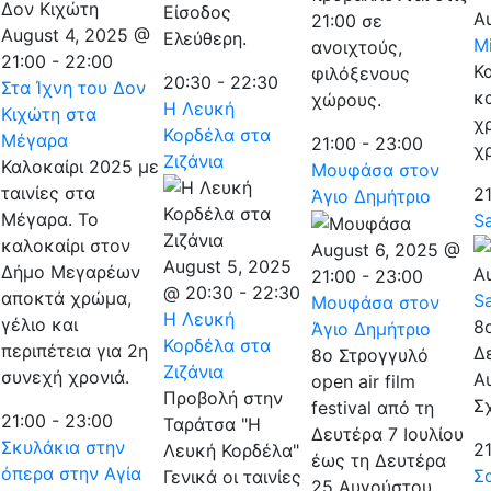
Είσοδος
A
21:00 σε
August 4, 2025 @
Ελεύθερη.
M
ανοιχτούς,
21:00
-
22:00
Κ
φιλόξενους
20:30
-
22:30
Στα Ίχνη του Δον
κ
χώρους.
Η Λευκή
Κιχώτη στα
χ
Κορδέλα στα
Μέγαρα
21:00
-
23:00
χρ
Ζιζάνια
Καλοκαίρι 2025 με
Μουφάσα στον
ταινίες στα
2
Άγιο Δημήτριο
Μέγαρα. Το
S
καλοκαίρι στον
August 6, 2025 @
August 5, 2025
Δήμο Μεγαρέων
A
21:00
-
23:00
@ 20:30
-
22:30
αποκτά χρώμα,
S
Μουφάσα στον
Η Λευκή
γέλιο και
8ο
Άγιο Δημήτριο
Κορδέλα στα
περιπέτεια για 2η
Δ
8ο Στρογγυλό
Ζιζάνια
συνεχή χρονιά.
Α
open air film
Προβολή στην
Σ
festival από τη
21:00
-
23:00
Ταράτσα "Η
Δευτέρα 7 Ιουλίου
Σκυλάκια στην
2
Λευκή Κορδέλα"
έως τη Δευτέρα
όπερα στην Αγία
Σ
Γενικά οι ταινίες
25 Αυγούστου,