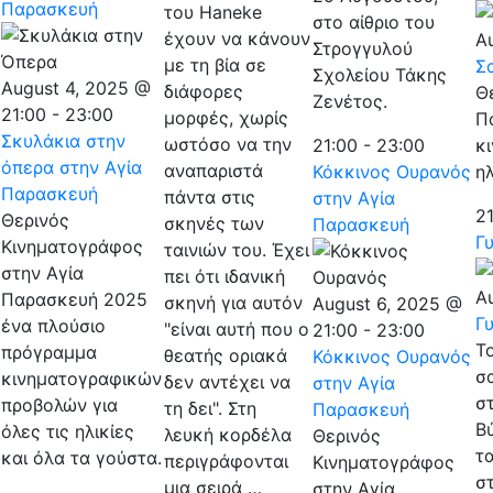
Παρασκευή
του Haneke
στο αίθριο του
έχουν να κάνουν
A
Στρογγυλού
με τη βία σε
Σ
Σχολείου Τάκης
August 4, 2025 @
διάφορες
Θ
Ζενέτος.
21:00
-
23:00
μορφές, χωρίς
Π
Σκυλάκια στην
ωστόσο να την
κ
21:00
-
23:00
όπερα στην Αγία
αναπαριστά
ηλ
Κόκκινος Ουρανός
Παρασκευή
πάντα στις
στην Αγία
2
Θερινός
σκηνές των
Παρασκευή
Γ
Κινηματογράφος
ταινιών του. Έχει
στην Αγία
πει ότι ιδανική
A
Παρασκευή 2025
σκηνή για αυτόν
August 6, 2025 @
Γ
ένα πλούσιο
"είναι αυτή που ο
21:00
-
23:00
Τ
πρόγραμμα
θεατής οριακά
Κόκκινος Ουρανός
σ
κινηματογραφικών
δεν αντέχει να
στην Αγία
σ
προβολών για
τη δει". Στη
Παρασκευή
Β
όλες τις ηλικίες
λευκή κορδέλα
Θερινός
τα
και όλα τα γούστα.
περιγράφονται
Κινηματογράφος
σ
μια σειρά …
στην Αγία