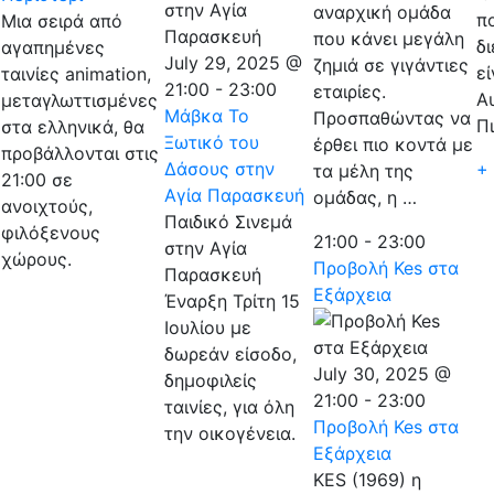
αναρχική ομάδα
π
Μια σειρά από
που κάνει μεγάλη
δ
αγαπημένες
July 29, 2025 @
ζημιά σε γιγάντιες
εί
ταινίες animation,
21:00
-
23:00
εταιρίες.
Α
μεταγλωττισμένες
Μάβκα Το
Προσπαθώντας να
Π
στα ελληνικά, θα
Ξωτικό του
έρθει πιο κοντά με
προβάλλονται στις
Δάσους στην
+
τα μέλη της
21:00 σε
Αγία Παρασκευή
ομάδας, η …
ανοιχτούς,
Παιδικό Σινεμά
φιλόξενους
21:00
-
23:00
στην Αγία
χώρους.
Προβολή Kes στα
Παρασκευή
Εξάρχεια
Έναρξη Τρίτη 15
Ιουλίου με
δωρεάν είσοδο,
July 30, 2025 @
δημοφιλείς
21:00
-
23:00
ταινίες, για όλη
Προβολή Kes στα
την οικογένεια.
Εξάρχεια
ΚΕS (1969) η