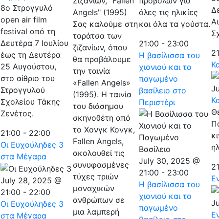
Ζιζανίων, "Fallen
προβολών για
8ο Στρογγυλό
Δ
Angels" (1995)
όλες τις ηλικίες
open air film
Α
Σας καλούμε στη
και όλα τα γούστα.
festival από τη
Σ
ταράτσα των
Δευτέρα 7 Ιουλίου
21:00
-
23:00
ζιζανίων, όπου
2
έως τη Δευτέρα
Η βασίλισσα του
θα προβάλουμε
Κ
25 Αυγούστου,
χιονιού και το
την ταινία
στο αίθριο του
παγωμένο
«Fallen Angels»
Ju
Στρογγυλού
βασίλειο στο
(1995). Η ταινία
Κ
Σχολείου Τάκης
Περιστέρι
του διάσημου
Θ
Ζενέτος.
σκηνοθέτη από
Π
το Χονγκ Κονγκ,
21:00
-
22:00
κ
Fallen Angels,
Οι Ευχούληδες 3
ηλ
ακολουθεί τις
στα Μέγαρα
July 30, 2025 @
συνυφασμένες
2
21:00
-
23:00
τύχες τριών
Ε
July 28, 2025 @
Η βασίλισσα του
μοναχικών
21:00
-
22:00
χιονιού και το
ανθρώπων σε
Ju
Οι Ευχούληδες 3
παγωμένο
μια λαμπερή
Ε
στα Μέγαρα