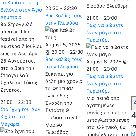
Το Κορίτσι με τη
Είσοδος Ελεύθερη.
20:30
-
22:30
Βελόνα στον Άγιο
Βρε Καλώς τους
Δημήτριο
21:00
-
23:00
στην Γλυφάδα
8ο Στρογγυλό
Πώς να σώσετε
open air film
έναν μάγο στο
festival από τη
Περιστέρι
August 5, 2025
Δευτέρα 7 Ιουλίου
@ 20:30
-
22:30
έως τη Δευτέρα
Βρε Καλώς τους
25 Αυγούστου,
August 6, 2025 @
στην Γλυφάδα
στο αίθριο του
21:00
-
23:00
Ξεκινάει για
Στρογγυλού
Πώς να σώσετε
άλλη μια χρονιά
Σχολείου Τάκης
έναν μάγο στο
το Φεστιβάλ
Ζενέτος.
Περιστέρι
Γλυφάδας.
Μια σειρά από
21:00
-
22:00
Έναρξη την
αγαπημένες
Στα Ίχνη του Δον
Τετάρτη 9
ταινίες animation,
4
Κιχώτη στα
Ιουλιου στην Γ’
μεταγλωττισμένες
Μέγαρα
Μαρίνα
2
στα ελληνικά, θα
Γλυφάδας.
M
προβάλλονται στις