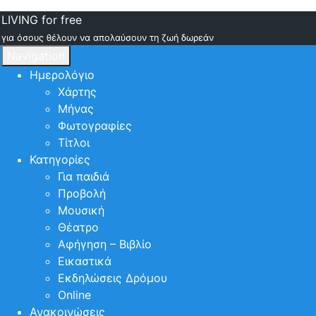
LIVING for free
για όσους θέλουν να απολαύσουν τη ζωή δωρεάν
Navigation
Ημερολόγιο
Χάρτης
Μήνας
Φωτογραφίες
Τίτλοι
Κατηγορίες
Για παιδιά
Προβολή
Μουσική
Θέατρο
Αφήγηση – Βιβλίο
Εικαστικά
Εκδηλώσεις Δρόμου
Online
Ανακοινώσεις