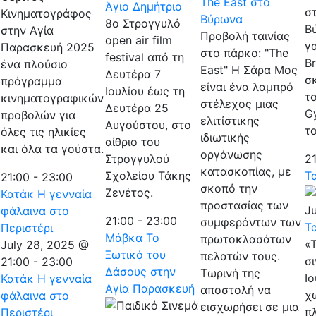
The East στο
Άγιο Δημήτριο
σ
Κινηματογράφος
Βύρωνα
8ο Στρογγυλό
Β
στην Αγία
Προβολή ταινίας
open air film
γ
Παρασκευή 2025
στο πάρκο: "The
festival από τη
Br
ένα πλούσιο
East" Η Σάρα Μος
Δευτέρα 7
σ
πρόγραμμα
είναι ένα λαμπρό
Ιουλίου έως τη
το
κινηματογραφικών
στέλεχος μιας
Δευτέρα 25
Gy
προβολών για
ελιτίστικης
Αυγούστου, στο
τ
όλες τις ηλικίες
ιδιωτικής
αίθριο του
και όλα τα γούστα.
οργάνωσης
2
Στρογγυλού
κατασκοπίας, με
Τ
Σχολείου Τάκης
21:00
-
23:00
σκοπό την
Ζενέτος.
Κατάκ Η γενναία
προστασίας των
Ju
φάλαινα στο
21:00
-
23:00
συμφερόντων των
Τ
Περιστέρι
Μάβκα Το
πρωτοκλασάτων
«
July 28, 2025 @
Ξωτικό του
πελατών τους.
σ
21:00
-
23:00
Δάσους στην
Τωρινή της
Ιο
Κατάκ Η γενναία
Αγία Παρασκευή
αποστολή να
χ
φάλαινα στο
εισχωρήσει σε μια
π
Περιστέρι