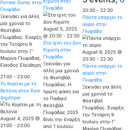
Κιχώτη στην
Forrest Gump στην
Γλυφάδα
Γλυφάδα
20:30
-
22:30
Ξεκινάει για άλλη
Πάντα υπάρχει το
μια χρονιά το
αύριο στην
August 5, 2025
Φεστιβάλ
Γλυφάδα
@ 20:30
-
22:30
Γλυφάδας. Έναρξη
Στα ίχνη του Δον
την Τετάρτη 9
Κιχώτη στην
Ιουλιου στην Γ’
August 6, 2025 @
Γλυφάδα
Μαρίνα Γλυφάδας.
20:30
-
22:30
Ξεκινάει για
Είσοδος Ελεύθερη.
Πάντα υπάρχει το
άλλη μια χρονιά
αύριο στην
21:00
-
23:00
το Φεστιβάλ
Γλυφάδα
Το Κορίτσι με τη
Γλυφάδας. Η
Ξεκινάει για άλλη
Βελόνα στον Άγιο
πρώτη φάση για
μια χρονιά το
Δημήτριο
το Παιδικό
Φεστιβάλ
Φεστιβάλ
Γλυφάδας. Έναρξη
Γλυφάδας 2025
την Τετάρτη 9
August 4, 2025 @
δίνει την έναρξη
Ιουλιου στην Γ’
21:00
-
23:00
από 1 Ιουλίου.
Μαρίνα Γλυφάδας.