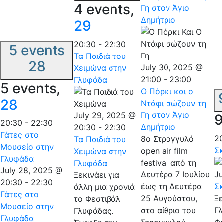
4 events,
Γη στον Άγιο
Δημήτριο
29
20:30
-
22:30
5 events
Τα Παιδιά του
28
July 30, 2025 @
Χειμώνα στην
21:00
-
23:00
Γλυφάδα
5 events,
Ο Πόρκι και ο
28
Ντάφι σώζουν τη
Γη στον Άγιο
July 29, 2025 @
9
20:30
-
22:30
Δημήτριο
20:30
-
22:30
Γάτες στο
2
8ο Στρογγυλό
Τα Παιδιά του
Μουσείο στην
Σ
open air film
Χειμώνα στην
Γλυφάδα
festival από τη
Γλυφάδα
July 28, 2025 @
Δευτέρα 7 Ιουλίου
J
Ξεκινάει για
20:30
-
22:30
έως τη Δευτέρα
Σ
άλλη μια χρονιά
Γάτες στο
25 Αυγούστου,
Ξε
το Φεστιβάλ
Μουσείο στην
στο αίθριο του
Γ
Γλυφάδας.
Γλυφάδα
Στρογγυλού