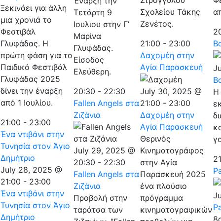
Φ
Έναρξη την
Ξεκινάει για άλλη
Σχολείου Τάκης
απ
Τετάρτη 9
μια χρονιά το
Ζενέτος.
Ιουλιου στην Γ’
Φεστιβάλ
2
Μαρίνα
Γλυφάδας. Η
21:00
-
23:00
Β
Γλυφάδας.
πρώτη φάση για το
Δαχομέη στην
Είσοδος
Παιδικό Φεστιβάλ
Αγία Παρασκευή
J
Ελεύθερη.
Γλυφάδας 2025
Β
δίνει την έναρξη
20:30
-
22:30
July 30, 2025 @
Η
από 1 Ιουλίου.
Fallen Angels στα
21:00
-
23:00
ε
Ζιζάνια
Δαχομέη στην
δ
21:00
-
23:00
Αγία Παρασκευή
κ
Ένα ντιβάνι στην
Θερινός
γ
Τυνησία στον Άγιο
July 29, 2025 @
Κινηματογράφος
Δημήτριο
2
20:30
-
22:30
στην Αγία
July 28, 2025 @
Pa
Fallen Angels στα
Παρασκευή 2025
21:00
-
23:00
Ζιζάνια
ένα πλούσιο
Ένα ντιβάνι στην
Ju
Προβολή στην
πρόγραμμα
Τυνησία στον Άγιο
Pa
ταράτσα των
κινηματογραφικών
Δημήτριο
8ο